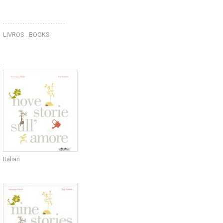
.........................
LIVROS . BOOKS
.
Italian