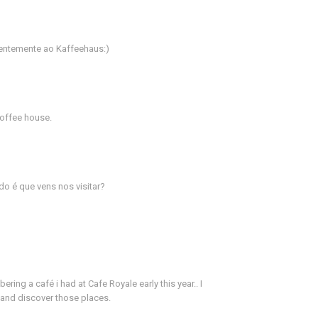
entemente ao Kaffeehaus:)
coffee house.
ndo é que vens nos visitar?
ing a café i had at Cafe Royale early this year.. I
 and discover those places.