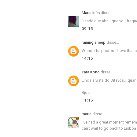
Maria Inês
disse...
Desde que abriu que vou frequ
09:15
raining sheep
disse...
Wonderful photos...I love that 
14:15
Yara Kono
disse...
Linda a vista do Oitavos... qua
Bjos
11:16
maria
disse...
I've had a great moment remember
can't wait to go back to Lisboa