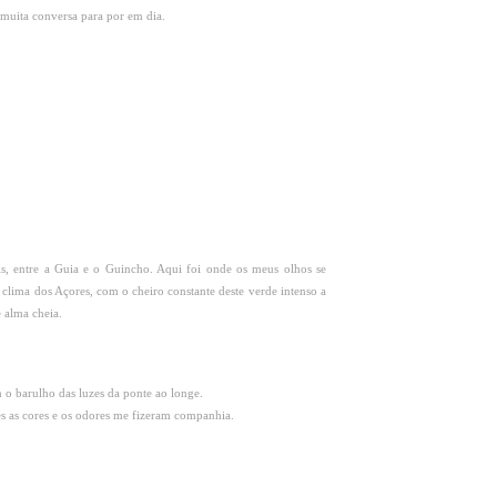
uita conversa para por em dia.
is, entre a Guia e o Guincho. Aqui foi onde os meus olhos se
clima dos Açores, com o cheiro constante deste verde intenso a
 alma cheia.
o barulho das luzes da ponte ao longe.
es as cores e os odores me fizeram companhia.