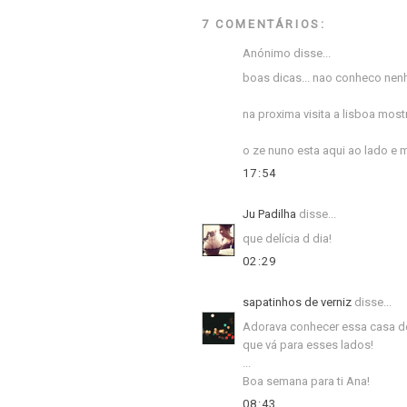
7 COMENTÁRIOS:
Anónimo disse...
boas dicas... nao conheco nenh
na proxima visita a lisboa mos
o ze nuno esta aqui ao lado e 
17:54
Ju Padilha
disse...
que delícia d dia!
02:29
sapatinhos de verniz
disse...
Adorava conhecer essa casa de 
que vá para esses lados!
...
Boa semana para ti Ana!
08:43