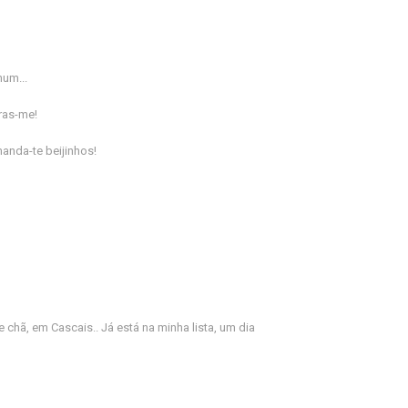
um...
tras-me!
manda-te beijinhos!
chã, em Cascais.. Já está na minha lista, um dia