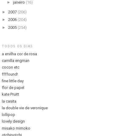
►
janeiro
(16)
►
2007
(206)
►
2006
(204)
►
2005
(254)
TODOS OS DIAS
a ervilha cor de rosa
camilla engman
cocon etc
ffffound!
fine little day
flor de papel
kate Pruitt
la casita
la double vie de veronique
lollipop
lovely design
misako mimoko
otchipotchi