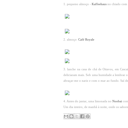
1. pequeno almoço -
Kaffeehaus
no chiado com m
2. almoço:
Café Royale
3. lanche na casa de chá de Oitavos, em Casca
deliciaram mais. Sob uma humidade a lembrar o 
abraçar-me o nariz e com o mar ao fundo. Saí de
4. Antes do jantar, uma limonada no
Noobai
com 
Um dia inteiro, de manhã à noite, onde os sabor