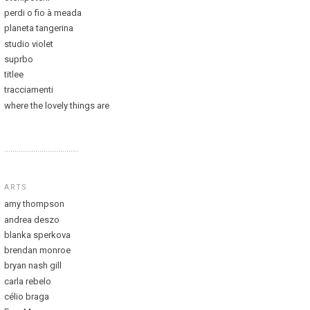
perdi o fio à meada
planeta tangerina
studio violet
suprbo
titlee
tracciamenti
where the lovely things are
....................................
ARTS
amy thompson
andrea deszo
blanka sperkova
brendan monroe
bryan nash gill
carla rebelo
célio braga