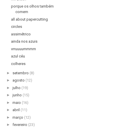
porque os olhos também
comem
all about papercutting
circles
assimétrico
ainda nos azuis
vrruuuummmm
azul céu
colheres
►
setembro
(8)
►
agosto
(12)
►
julho
(19)
►
junho
(15)
►
maio
(16)
►
abril
(11)
►
março
(12)
►
fevereiro
(23)